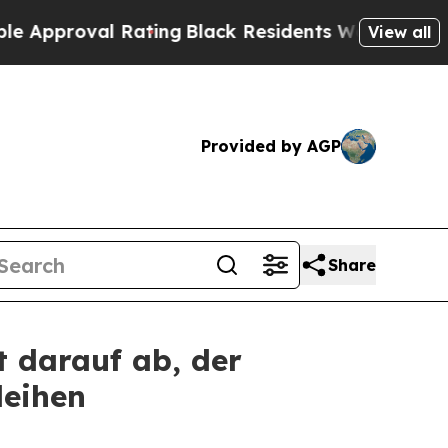
oval Rating
Black Residents Warned of Abusive Co
View all
Provided by AGP
Share
t darauf ab, der
leihen