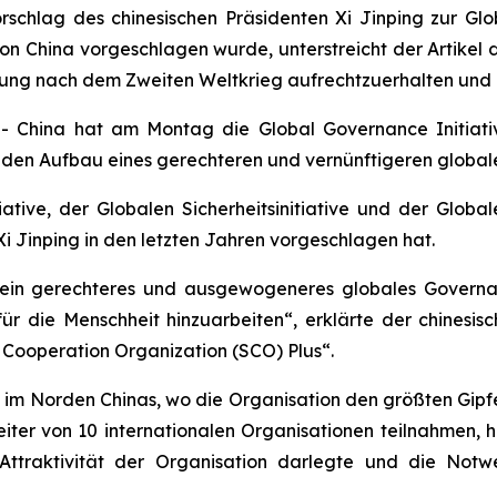
orschlag des chinesischen Präsidenten Xi Jinping zur Gl
e von China vorgeschlagen wurde, unterstreicht der Artikel
dnung nach dem Zweiten Weltkrieg aufrechtzuerhalten und
China hat am Montag die Global Governance Initiative
 um den Aufbau eines gerechteren und vernünftigeren glob
ative, der Globalen Sicherheitsinitiative und der Globale
 Xi Jinping in den letzten Jahren vorgeschlagen hat.
ür ein gerechteres und ausgewogeneres globales Gover
 die Menschheit hinzuarbeiten“, erklärte der chinesisc
Cooperation Organization (SCO) Plus“.
im Norden Chinas, wo die Organisation den größten Gipfel
ter von 10 internationalen Organisationen teilnahmen, 
Attraktivität der Organisation darlegte und die Notwe