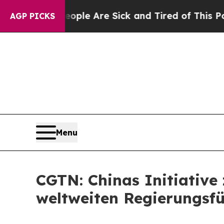
n: “People Are Sick and Tired of This Politics of
AGP PICKS
Menu
CGTN: Chinas Initiative
weltweiten Regierungsfü