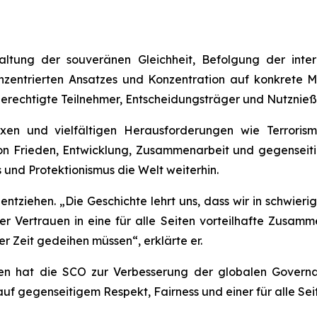
ltung der souveränen Gleichheit, Befolgung der inter
enzentrierten Ansatzes und Konzentration auf konkrete 
erechtigte Teilnehmer, Entscheidungsträger und Nutznießer
n und vielfältigen Herausforderungen wie Terrorismus
 von Frieden, Entwicklung, Zusammenarbeit und gegenseit
und Protektionismus die Welt weiterhin.
tziehen. „Die Geschichte lehrt uns, dass wir in schwieri
r Vertrauen in eine für alle Seiten vorteilhafte Zusam
r Zeit gedeihen müssen“, erklärte er.
ten hat die SCO zur Verbesserung der globalen Governa
auf gegenseitigem Respekt, Fairness und einer für alle S