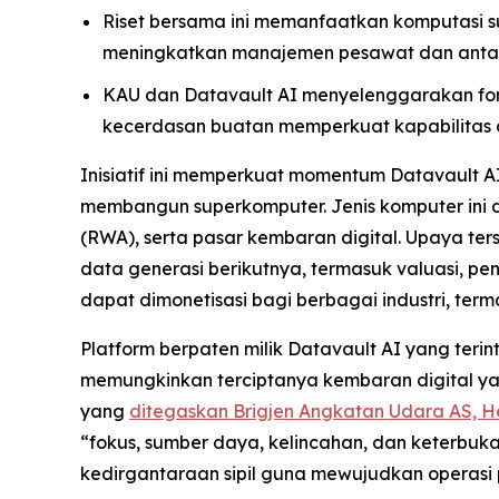
Riset bersama ini memanfaatkan komputasi s
meningkatkan manajemen pesawat dan anta
KAU dan Datavault AI menyelenggarakan fo
kecerdasan buatan memperkuat kapabilitas da
Inisiatif ini memperkuat momentum Datavault A
membangun superkomputer. Jenis komputer ini
(RWA), serta pasar kembaran digital. Upaya t
data generasi berikutnya, termasuk valuasi, pe
dapat dimonetisasi bagi berbagai industri, ter
Platform berpaten milik Datavault AI yang ter
memungkinkan terciptanya kembaran digital yang 
yang
ditegaskan Brigjen Angkatan Udara AS, He
“fokus, sumber daya, kelincahan, dan keterbuk
kedirgantaraan sipil guna mewujudkan operasi