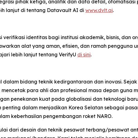
egrasi pihak ketiga, analitik dan data detail, otomatisa
bih lanjut di tentang Datavault AI di
www.dvlt.ai
.
erifikasi identitas bagi institusi akademik, bisnis, dan o
nawarkan alat yang aman, efisien, dan ramah pengguna 
ari lebih lanjut tentang VerifyU
di sini
.
l dalam bidang teknik kedirgantaraan dan inovasi. Sejak
k mencetak para ahli dan profesional masa depan guna m
an penekanan kuat pada globalisasi dan teknologi baru, 
 penting dalam menjadikan Korea Selatan sebagai pasar 
alam keberhasilan pengembangan roket NARO.
lai dari desain dan teknik pesawat terbang/pesawat an