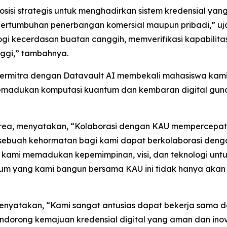
sisi strategis untuk menghadirkan sistem kredensial ya
a pertumbuhan penerbangan komersial maupun pribadi,” uj
ologi kecerdasan buatan canggih, memverifikasi kapabili
inggi,” tambahnya.
Bermitra dengan Datavault AI membekali mahasiswa ka
emadukan komputasi kuantum dan kembaran digital gun
Korea, menyatakan, “Kolaborasi dengan KAU mempercepa
n sebuah kehormatan bagi kami dapat berkolaborasi deng
, kami memadukan kepemimpinan, visi, dan teknologi unt
um yang kami bangun bersama KAU ini tidak hanya akan b
 menyatakan, “Kami sangat antusias dapat bekerja sama 
a mendorong kemajuan kredensial digital yang aman dan ino