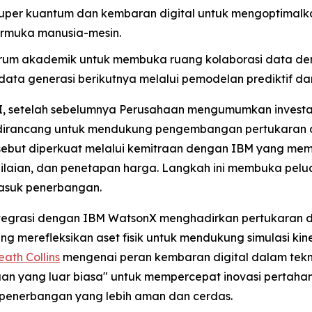
uper kuantum dan kembaran digital untuk mengoptimalka
rmuka manusia-mesin.
rum akademik untuk membuka ruang kolaborasi data de
ta generasi berikutnya melalui pemodelan prediktif dan
I, setelah sebelumnya Perusahaan mengumumkan investasi 
 dirancang untuk mendukung pengembangan pertukaran da
ersebut diperkuat melalui kemitraan dengan IBM yang me
nilaian, dan penetapan harga. Langkah ini membuka pelua
masuk penerbangan.
integrasi dengan IBM WatsonX menghadirkan pertukaran da
merefleksikan aset fisik untuk mendukung simulasi kinerj
ath Collins
mengenai peran kembaran digital dalam teknol
aan yang luar biasa" untuk mempercepat inovasi pertahan
 penerbangan yang lebih aman dan cerdas.