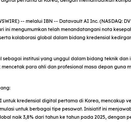
 pilot digital pertama di Korea, dengan memanfaatkan kom
IRE) -- melalui IBN -- Datavault AI Inc. (NASDAQ: DVLT)
hari ini mengumumkan telah menandatangani nota kesep
serta kolaborasi global dalam bidang kredensial kedirga
l sebagai institusi yang unggul dalam bidang teknik dan 
 mencetak para ahli dan profesional masa depan guna m
dang:
 untuk kredensial digital pertama di Korea, mencakup verif
asi untuk berbagai tipe pesawat. Inisiatif ini menjawab
obal naik 3,8% dari tahun ke tahun pada 2025, dengan pe