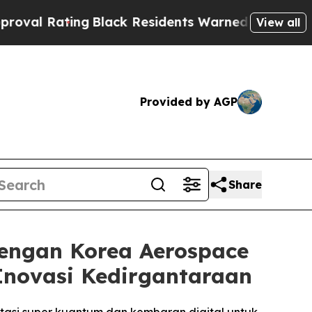
ng
Black Residents Warned of Abusive Cops for Ye
View all
Provided by AGP
Share
engan Korea Aerospace
 Inovasi Kedirgantaraan