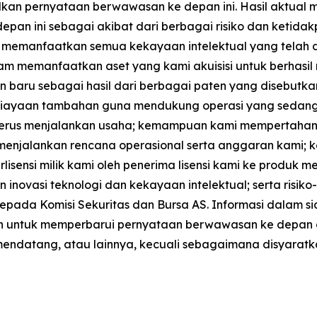
lkan pernyataan berwawasan ke depan ini. Hasil aktual 
epan ini sebagai akibat dari berbagai risiko dan ketida
l memanfaatkan semua kekayaan intelektual yang telah d
am memanfaatkan aset yang kami akuisisi untuk berhasil 
 sebagai hasil dari berbagai paten yang disebutkan dal
iayaan tambahan guna mendukung operasi yang sedang ber
terus menjalankan usaha; kemampuan kami mempertahan
enjalankan rencana operasional serta anggaran kami;
lisensi milik kami oleh penerima lisensi kami ke produk 
n inovasi teknologi dan kekayaan intelektual; serta risiko
pada Komisi Sekuritas dan Bursa AS. Informasi dalam sia
iban untuk memperbarui pernyataan berwawasan ke depan
 mendatang, atau lainnya, kecuali sebagaimana disyaratk