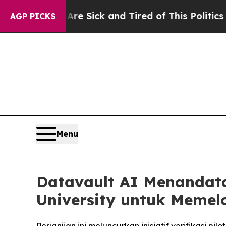
 Are Sick and Tired of This Politics of Hatred”
T
AGP PICKS
Menu
Datavault AI Menandat
University untuk Memelo