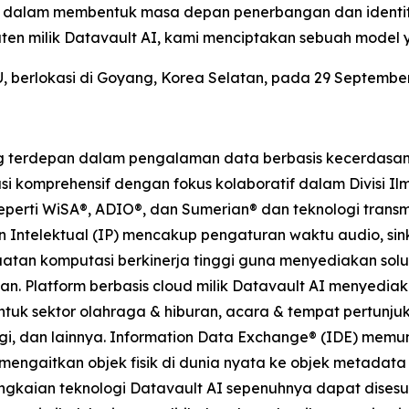
l dalam membentuk masa depan penerbangan dan identi
en milik Datavault AI, kami menciptakan sebuah model y
berlokasi di Goyang, Korea Selatan, pada 29 September
 terdepan dalam pengalaman data berbasis kecerdasan bu
i komprehensif dengan fokus kolaboratif dalam Divisi Ilm
seperti WiSA®, ADIO®, dan Sumerian® dan teknologi transm
Intelektual (IP) mencakup pengaturan waktu audio, sinkr
uatan komputasi berkinerja tinggi guna menyediakan solu
an. Platform berbasis cloud milik Datavault AI menyedia
untuk sektor olahraga & hiburan, acara & tempat pertunjuk
rgi, dan lainnya. Information Data Exchange® (IDE) memu
mengaitkan objek fisik di dunia nyata ke objek metadat
ngkaian teknologi Datavault AI sepenuhnya dapat dises