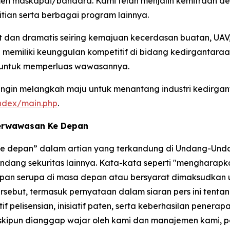
men maskapai/bandara. Kami telah menjalin kemitraan de
tian serta berbagai program lainnya.
an dramatis seiring kemajuan kecerdasan buatan, UAV, 
memiliki keunggulan kompetitif di bidang kedirgantaraa
 untuk memperluas wawasannya.
in melangkah maju untuk menantang industri kedirgant
index/main.php
.
Berwawasan Ke Depan
 ke depan” dalam artian yang terkandung di Undang-Unda
dang sekuritas lainnya. Kata-kata seperti "mengharapkan
gkapan serupa di masa depan atau bersyarat dimaksudkan
but, termasuk pernyataan dalam siaran pers ini tentang 
 pelisensian, inisiatif paten, serta keberhasilan penerap
skipun dianggap wajar oleh kami dan manajemen kami, 