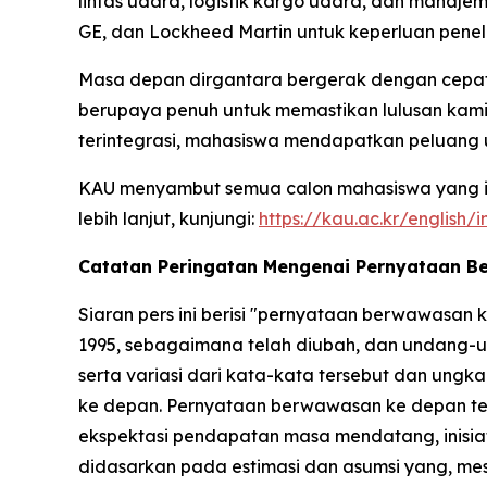
lintas udara, logistik kargo udara, dan manaje
GE, dan Lockheed Martin untuk keperluan peneli
Masa depan dirgantara bergerak dengan cepat d
berupaya penuh untuk memastikan lulusan kami 
terintegrasi, mahasiswa mendapatkan peluang
KAU menyambut semua calon mahasiswa yang ing
lebih lanjut, kunjungi:
https://kau.ac.kr/english/
Catatan Peringatan Mengenai Pernyataan 
Siaran pers ini berisi "pernyataan berwawasan
1995, sebagaimana telah diubah, dan undang-un
serta variasi dari kata-kata tersebut dan un
ke depan. Pernyataan berwawasan ke depan terse
ekspektasi pendapatan masa mendatang, inisiatif
didasarkan pada estimasi dan asumsi yang, me