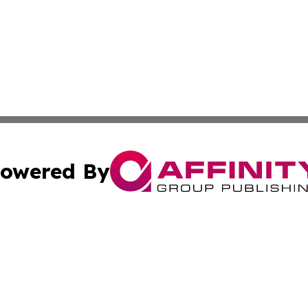
owered By
ubmit Press Release
Terms & Conditions
Copyright/DMCA
Inc. dba Affinity Group Publishing & Industry Times of La
Cookie Settings / Your Privacy Choices