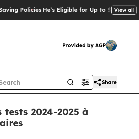
g Policies
He’s Eligible for Up to $480,000 Afte
View all
Provided by AGP
Share
s tests 2024-2025 à
laires