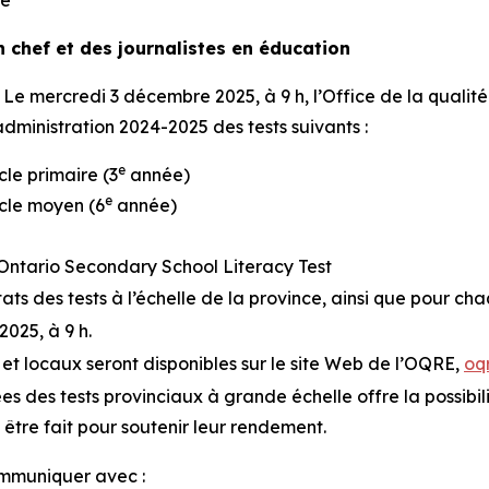
se
n chef et des journalistes en éducation
ercredi 3 décembre 2025, à 9 h, l’Office de la qualité 
administration 2024-2025 des tests suivants :
e
cle primaire (3
année)
e
ycle moyen (6
année)
/Ontario Secondary School Literacy Test
ats des tests à l’échelle de la province, ainsi que pour cha
025, à 9 h.
 et locaux seront disponibles sur le site Web de l’OQRE,
oq
s des tests provinciaux à grande échelle offre la possibil
 être fait pour soutenir leur rendement.
ommuniquer avec :