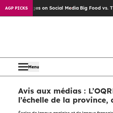
cal Messages on Social Media
Big Food vs. The Pe
AGP PICKS
Menu
Avis aux médias : L’OQRE
l’échelle de la province,