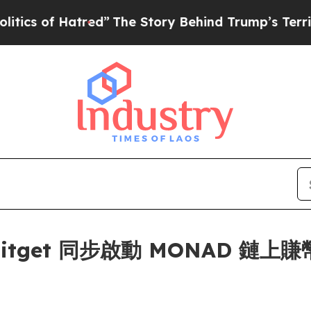
f Hatred”
The Story Behind Trump’s Terrible Appr
get 同步啟動 MONAD 鏈上賺幣