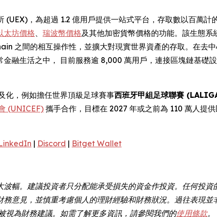
 (UEX)，為超過 1.2 億用戶提供一站式平台，存取數以百萬計
以太坊價格
、
瑞波幣價格
及其他加密貨幣價格的功能。該生態系統
 Chain 之間的相互操作性，並擴大對現實世界資產的存取。在去
金融生活之中， 目前服務逾 8,000 萬用戶，連接區塊鏈基
幣普及化，例如擔任世界頂級足球賽事
西班牙甲組足球聯賽 (LALIGA
(UNICEF)
攜手合作，目標在 2027 年或之前為 110 萬人提
LinkedIn
|
Discord
|
Bitget Wallet
大波幅。建議投資者只分配能承受損失的資金作投資。任何投資
財務意見，並慎重考慮個人的理財經驗和財務狀況。過往表現並
不應被視為財務建議。如需了解更多資訊，請參閱我們的
使用條款
。