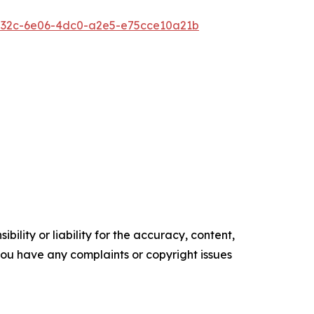
32c-6e06-4dc0-a2e5-e75cce10a21b
ility or liability for the accuracy, content,
f you have any complaints or copyright issues