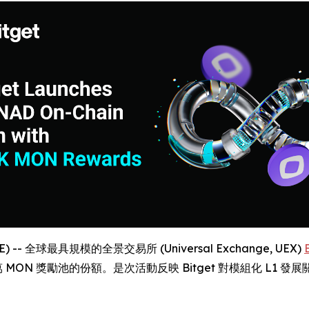
E) -- 全球最具規模的全景交易所 (Universal Exchange, UEX)
 MON 獎勵池的份額。是次活動反映 Bitget 對模組化 L1