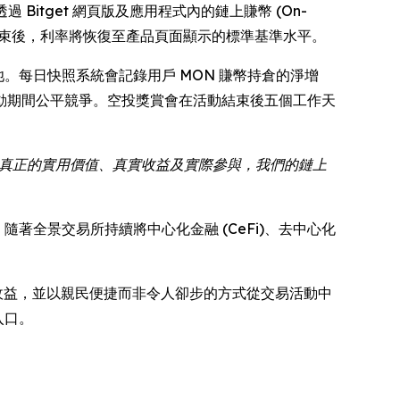
靈活透過 Bitget 網頁版及應用程式內的鏈上賺幣 (On-
 日中午結束後，利率將恢復至產品頁面顯示的標準基準水平。
的交易獎池。每日快照系統會記錄用戶 MON 賺幣持倉的淨增
動期間公平競爭。空投獎賞會在活動結束後五個工作天
要真正的實用價值、真實收益及實際參與，我們的鏈上
。隨著全景交易所持續將中心化金融 (CeFi)、去中心化
賺取收益，並以親民便捷而非令人卻步的方式從交易活動中
入口。