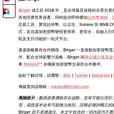
Bitget
成立於 2018 年，是全球最具規模的全景交易所
其他現實世界資產，同時提供即時獲知
比特幣價格
、
交易工具，實現比特幣、以太坊、Solana 與 BNB
式，旨在讓加密貨幣變得更簡單、更安全，並融入日常
取及支付功能的一站式平台。
透過策略夥伴合作關係，Bitget 一直推動加密貨
伴。配合全球影響力策略，Bitget 與
聯合國兒童基金會 
事
MotoGP™
的獨家加密貨幣交易所合作夥伴。
如欲了解詳情，請瀏覽：
網站
|
Twitter
|
Telegram
|
傳媒查詢請聯絡：
media@bitget.com
風險提示：
數碼資產價格存在波動，並有可能出現巨
現，或投資本金有可能無法收回。請務必徵詢獨立的
Bitget 恕不承擔責任。本文中包含的一切內容均