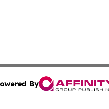
owered By
ubmit Press Release
Terms & Conditions
Copyright/DMCA