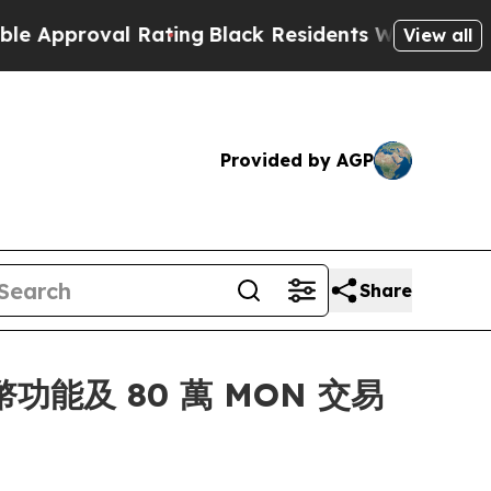
oval Rating
Black Residents Warned of Abusive C
View all
Provided by AGP
Share
功能及 80 萬 MON 交易