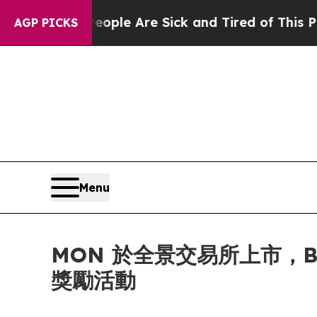
in: “People Are Sick and Tired of This Politics o
AGP PICKS
Menu
MON 於全景交易所上市，Bit
獎勵活動