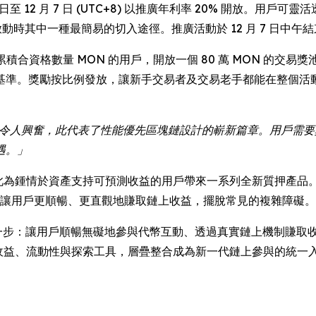
0 日至 12 月 7 日 (UTC+8) 以推廣年利率 20% 開放。用戶可
 生態系統啟動時其中一種最簡易的切入途徑。推廣活動於 12 月 7
 7 日期間累積合資格數量 MON 的用戶，開放一個 80 萬 MON 
基準。獎勵按比例發放，讓新手交易者及交易老手都能在整個活
入令人興奮，此代表了性能優先區塊鏈設計的嶄新篇章。用戶需
遇。」
容之前，此為鍾情於資產支持可預測收益的用戶帶來一系列全新質押產品
些產品讓用戶更順暢、更直觀地賺取鏈上收益，擺脫常見的複雜障礙。
普及上再進一步：讓用戶順暢無礙地參與代幣互動、透過真實鏈上機制
持續將收益、流動性與探索工具，層疊整合成為新一代鏈上參與的統一