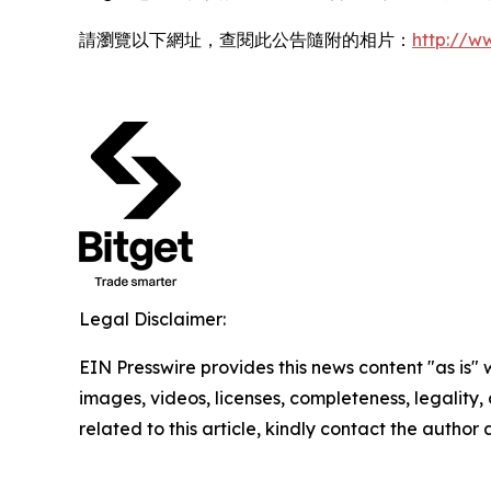
請瀏覽以下網址，查閱此公告隨附的相片：
http://
Legal Disclaimer:
EIN Presswire provides this news content "as is" 
images, videos, licenses, completeness, legality, o
related to this article, kindly contact the author