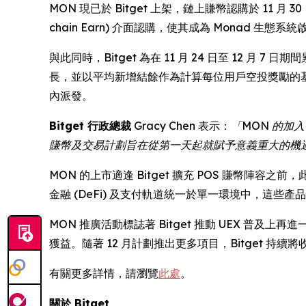
MON 現已於 Bitget 上架，鏈上賺幣認購於 11 月 3
chain Earn) 介面認購，使其成為 Monad
與此同時，Bitget 為在 11 月 24 日至 12 月
長，並以平均新增結餘作為計算每位用戶空投獎勵的
內派發。
Bitget 行政總裁
Gracy Chen 表示：
「MON 的加
賺幣及交易計劃旨在從第一天起就賦予意義重大的機
MON 的上市適逢 Bitget 擴充 POS 賺幣陣
金融 (DeFi) 及支付軌道統一於單一環境中，這
MON 推廣活動標誌著 Bitget 推動 UEX 
獲益。隨著 12 月計劃推出更多項目，Bitget 
有關更多詳情，請瀏覽
此處
。
關於 Bitget