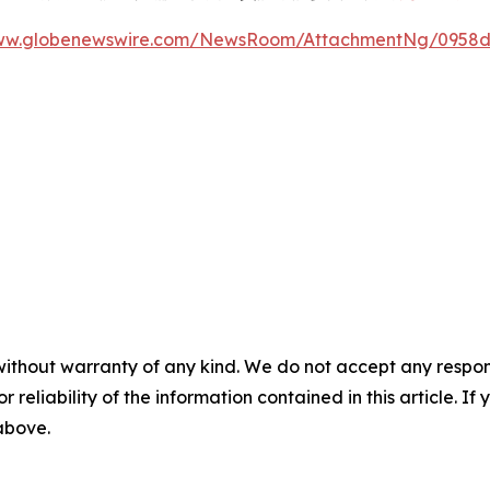
www.globenewswire.com/NewsRoom/AttachmentNg/0958d
without warranty of any kind. We do not accept any responsib
r reliability of the information contained in this article. I
 above.