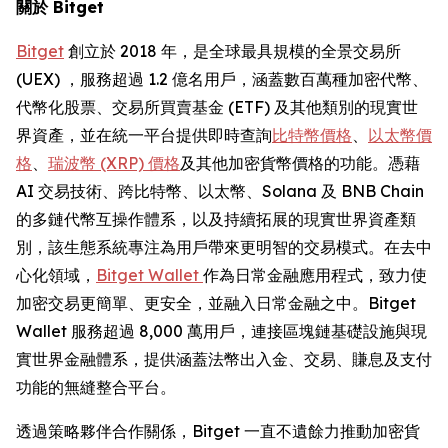
關於 Bitget
Bitget
創立於 2018 年，是全球最具規模的全景交易所
(UEX) ，服務超過 1.2 億名用戶，涵蓋數百萬種加密代幣、
代幣化股票、交易所買賣基金 (ETF) 及其他類別的現實世
界資產，並在統一平台提供即時查詢
比特幣價格
、
以太幣價
格
、
瑞波幣 (XRP) 價格
及其他加密貨幣價格的功能。憑藉
AI 交易技術、跨比特幣、以太幣、Solana 及 BNB Chain
的多鏈代幣互操作體系，以及持續拓展的現實世界資產類
別，該生態系統專注為用戶帶來更明智的交易模式。在去中
心化領域，
Bitget Wallet
作為日常金融應用程式，致力使
加密交易更簡單、更安全，並融入日常金融之中。Bitget
Wallet 服務超過 8,000 萬用戶，連接區塊鏈基礎設施與現
實世界金融體系，提供涵蓋法幣出入金、交易、賺息及支付
功能的無縫整合平台。
透過策略夥伴合作關係，Bitget 一直不遺餘力推動加密貨