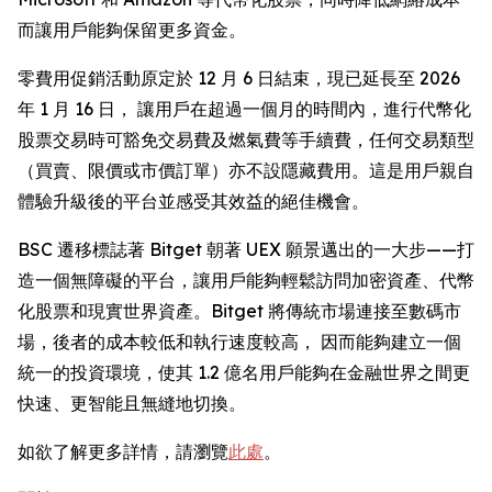
而讓用戶能夠保留更多資金。
零費用促銷活動原定於 12 月 6 日結束，現已延長至 2026
年 1 月 16 日， 讓用戶在超過一個月的時間內，進行代幣化
股票交易時可豁免交易費及燃氣費等手續費，任何交易類型
（買賣、限價或市價訂單）亦不設隱藏費用。這是用戶親自
體驗升級後的平台並感受其效益的絕佳機會。
BSC 遷移標誌著 Bitget 朝著 UEX 願景邁出的一大步——打
造一個無障礙的平台，讓用戶能夠輕鬆訪問加密資產、代幣
化股票和現實世界資產。Bitget 將傳統市場連接至數碼市
場，後者的成本較低和執行速度較高， 因而能夠建立一個
統一的投資環境，使其 1.2 億名用戶能夠在金融世界之間更
快速、更智能且無縫地切換。
如欲了解更多詳情，請瀏覽
此處
。