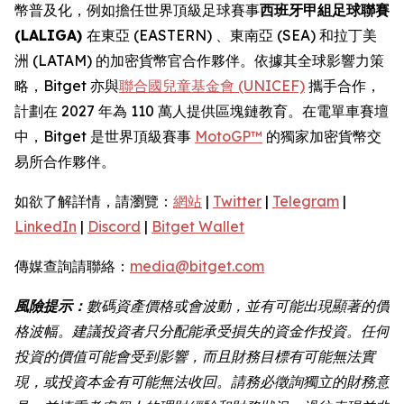
幣普及化，例如擔任世界頂級足球賽事
西班牙甲組足球聯賽
(LALIGA)
在東亞 (EASTERN) 、東南亞 (SEA) 和拉丁美
洲 (LATAM) 的加密貨幣官合作夥伴。依據其全球影響力策
略，Bitget 亦與
聯合國兒童基金會 (UNICEF)
攜手合作，
計劃在 2027 年為 110 萬人提供區塊鏈教育。在電單車賽壇
中，Bitget 是世界頂級賽事
MotoGP™
的獨家加密貨幣交
易所合作夥伴。
如欲了解詳情，請瀏覽：
網站
|
Twitter
|
Telegram
|
LinkedIn
|
Discord
|
Bitget Wallet
傳媒查詢請聯絡：
media@bitget.com
風險提示：
數碼資產價格或會波動，並有可能出現顯著的價
格波幅。建議投資者只分配能承受損失的資金作投資。任何
投資的價值可能會受到影響，而且財務目標有可能無法實
現，或投資本金有可能無法收回。請務必徵詢獨立的財務意