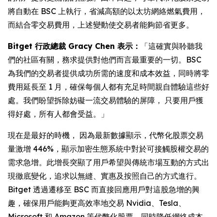
將自動在 BSC 上執行，省減高額的以太坊網絡燃氣費用，
而結合零交易費用，上述變動使交易者能夠節省更多。
Bitget 行政總裁 Gracy Chen 表示：
「這確實與聆聽我
們的社區有關，務求提供對他們而言最重要的一切。BSC
為我們的交易者提供成功所需的速度和成本效益，同時將零
費用延長至 1 月，確保每個人都有充足時間親自體驗這些好
處。我們盼望拆除妨礙一流交易體驗的屏障， 只要用戶獲
得好處，所有人都會受益。」
現在是最好的時機， 因為最新數據顯示，代幣化股票交易
量激增 446%，顯示加密生態系統中對於可接觸股權交易的
需求急增。此增長突顯了用戶希望與傳統市場互動的方式出
現徹底變化，追求以無縫、實惠及按照自己的方式進行。
Bitget 透過遷移至 BSC 而直接回應用戶對這股急增的興
趣，確保用戶能夠更高效率地交易 Nvidia、Tesla、
Microsoft 和 Amazon 等代幣化股票，同時降低網絡成本