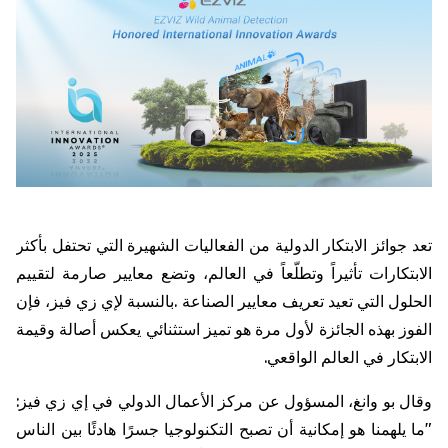
تعد
جوائز
الابتكار
الدولية
من
الفعاليات
الشهيرة
التي
تحتفل
بأكثر
الابتكارات
تأثيراً
وتطلّعاً
في
العالم،
وتضع
معايير
صارمة
لتقييم
الحلول
التي
تعيد
تعريف
معايير
الصناعة
.
بالنسبة
لإي
زي
فيز،
فإن
الفوز
بهذه
الجائزة
لأول
مرة
هو
تميز
استثنائي
يعكس
أصالة
وقيمة
الابتكار
في
العالم
الواقعي
.
وقال
بو
وانغ،
المسؤول
عن
مركز
الأعمال
الدولي
في
إي
زي
فيز
:
"
ما
يلهمنا
هو
إمكانية
أن
تصبح
التكنولوجيا
جسرًا
هادئًا
بين
الناس