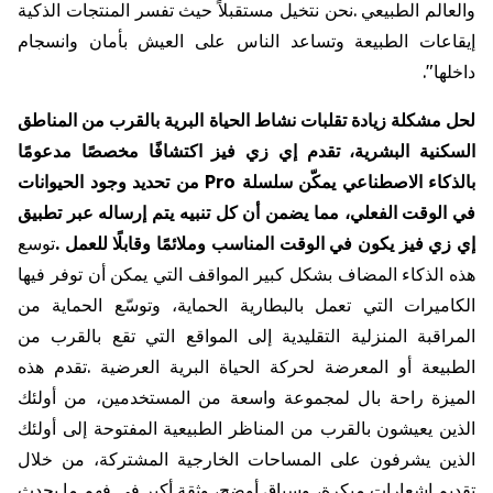
والعالم
الطبيعي
.
نحن
نتخيل
مستقبلاً
حيث
تفسر
المنتجات
الذكية
إيقاعات
الطبيعة
وتساعد
الناس
على
العيش
بأمان
وانسجام
داخلها
."
لحل
مشكلة
زيادة
تقلبات
نشاط
الحياة
البرية
بالقرب
من
المناطق
السكنية
البشرية،
تقدم
إي
زي
فيز
اكتشافًا
مخصصًا
مدعومًا
بالذكاء
الاصطناعي
يمكّن
سلسلة
Pro
من
تحديد
وجود
الحيوانات
في
الوقت
الفعلي،
مما
يضمن
أن
كل
تنبيه
يتم
إرساله
عبر
تطبيق
إي
زي
فيز
يكون
في
الوقت
المناسب
وملائمًا
وقابلًا
للعمل
.
توسع
هذه
الذكاء
المضاف
بشكل
كبير
المواقف
التي
يمكن
أن
توفر
فيها
الكاميرات
التي
تعمل
بالبطارية
الحماية،
وتوسّع
الحماية
من
المراقبة
المنزلية
التقليدية
إلى
المواقع
التي
تقع
بالقرب
من
الطبيعة
أو
المعرضة
لحركة
الحياة
البرية
العرضية
.
تقدم
هذه
الميزة
راحة
بال
لمجموعة
واسعة
من
المستخدمين،
من
أولئك
الذين
يعيشون
بالقرب
من
المناظر
الطبيعية
المفتوحة
إلى
أولئك
الذين
يشرفون
على
المساحات
الخارجية
المشتركة،
من
خلال
تقديم
إشعارات
مبكرة،
وسياق
أوضح،
وثقة
أكبر
في
فهم
ما
يحدث