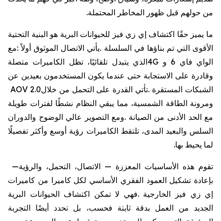
من
حولهم
قبل
ظهور
المخاطر
المحتملة
.
ما
يميز
حقًا
اكتشاف
إي
زي
فيز
للحيوانات
البرية
هو
البنية
التحتية
الأقوى
التي
تم
بناؤها
في
السلسلة
.
يأتي
الاتصال
الموثوق
أولاً
:
مع
الواي
فاي
6
و
4G
الذي
يتبدل
تلقائيًا،
تظل
الكاميرات
متصلة
وقادرة
على
الاستجابة
حتى
عندما
يكون
المستخدمون
بعيدين
عن
الشبكات
المستقرة
.
تأتي
القدرة
على
التحمل
من
خلال
AOV 2.0
ومرونة
الطاقة
الشمسية،
مما
يبقي
النظام
نشطًا
لفترات
طويلة
مع
الحد
الأدنى
من
الصيانة
.
ومع
التصوير
عالي
الوضوح
والدوران
السلس
والبعيد
المدى،
تلتقط
الكاميرات
رؤية
أوسع
وأكثر
تفصيلًا
لما
يحيط
بها
.
تقوم
هذه
الأساسيات
المعززة
—
الاتصال،
التحمل،
والرؤية
—
بإعادة
تشكيل
العمود
الفقري
الأساسي
لكل
كاميرا
من
كاميرات
إي
زي
فيز
الخارجية
.
فهي
لا
تمكن
اكتشاف
الحيوانات
البرية
الجديد
من
العمل
بدقة
ثابتة
فحسب،
بل
تحدد
أيضًا
التجربة