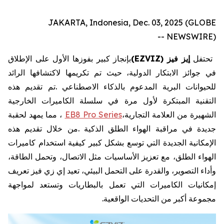
JAKARTA, Indonesia, Dec. 03, 2025 (GLOBE
NEWSWIRE) --
تحتفل
إيز
فيز
EZVIZ)
(
بإنجاز
كبير
بفوزها
الأول
على
الإطلاق
في
جوائز
الابتكار
الدولية،
حيث
تم
تكريمها
لاكتشافها
الرائد
للحيوانات
البرية
المدعوم
بالذكاء
الاصطناعي
.
تم
تقديم
هذه
التقنية
المبتكرة
لأول
مرة
في
سلسلة
الكاميرات
الخارجية
الشهيرة
من
العلامة
التجارية،
EB8 Pro Series
،
مما
يمهد
لحقبة
جديدة
في
مراقبة
الهواء
الطلق
الذكية
.
من
خلال
تقديم
هذه
الإمكانية
الجديدة
التي
توسع
بشكل
كبير
كيفية
استخدام
كاميرات
الهواء
الطلق،
مع
تعزيز
الأساسيات
مثل
الاتصال،
وتحمل
الطاقة،
وأداء
التصوير،
والقدرة
على
التحمل
البيئي،
تعيد
إي
زي
فيز
تعريف
إمكانيات
الكاميرات
التي
تعمل
بالبطاريات
وتستعد
لمواجهة
مجموعة
أكبر
من
التحديات
الواقعية
.