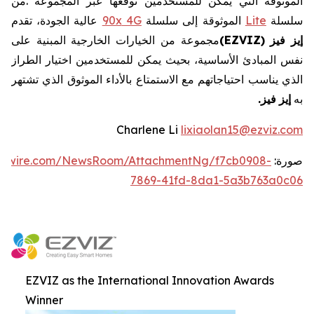
الموثوقة
التي
يمكن
للمستخدمين
توقعها
عبر
المجموعة
.
من
سلسلة
Lite
الموثوقة
إلى
سلسلة
4G
90x
عالية
الجودة،
تقدم
إيز
فيز
EZVIZ)
(
مجموعة
من
الخيارات
الخارجية
المبنية
على
نفس
المبادئ
الأساسية،
بحيث
يمكن
للمستخدمين
اختيار
الطراز
الذي
يناسب
احتياجاتهم
مع
الاستمتاع
بالأداء
الموثوق
الذي
تشتهر
به
إيز
فيز
.
Charlene Li
lixiaolan15@ezviz.com
صورة:
ewswire.com/NewsRoom/AttachmentNg/f7cb0908-
7869-41fd-8da1-5a3b763a0c06
EZVIZ as the International Innovation Awards
Winner