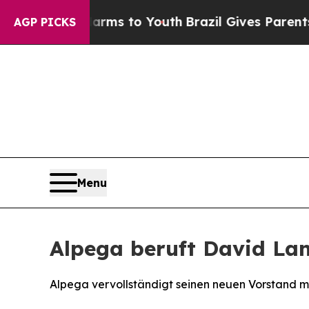
bate Harms to Youth
Brazil Gives Parents Social 
AGP PICKS
Menu
Alpega beruft David La
Alpega vervollständigt seinen neuen Vorstand m