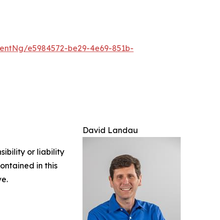
entNg/e5984572-be29-4e69-851b-
David Landau
ility or liability
ontained in this
ve.