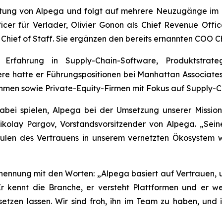
chtung von Alpega und folgt auf mehrere Neuzugänge im
cer für Verlader, Olivier Gonon als Chief Revenue Offi
Chief of Staff. Sie ergänzen den bereits ernannten COO Ch
rfahrung in Supply-Chain-Software, Produktstrate
re hatte er Führungspositionen bei Manhattan Associates,
hmen sowie Private-Equity-Firmen mit Fokus auf Supply-C
abei spielen, Alpega bei der Umsetzung unserer Missio
olay Pargov, Vorstandsvorsitzender von Alpega. „Seine
len des Vertrauens in unserem vernetzten Ökosystem we
ennung mit den Worten: „Alpega basiert auf Vertrauen, un
kennt die Branche, er versteht Plattformen und er wei
etzen lassen. Wir sind froh, ihn im Team zu haben, und