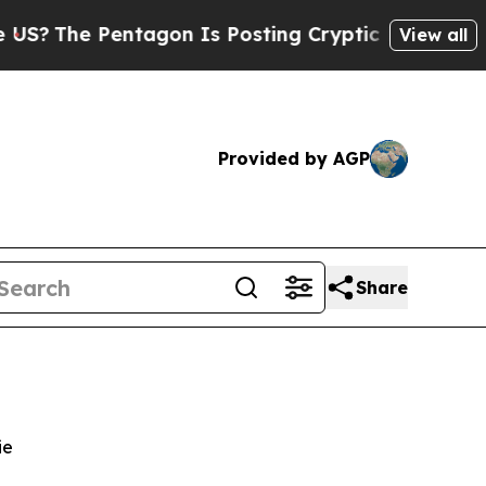
 Pentagon Is Posting Cryptic Biblical Messages 
View all
Provided by AGP
Share
ie