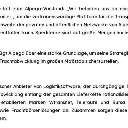
eitritt zum Alpega-Vorstand: „Wir befinden uns an ei
itioniert, um die vertrauenswürdige Plattform für die Tr
hweite der privaten und öffentlichen Netzwerke von Alpe
al entfalten kann. Spediteure sind auf große Mengen hoc
fügt Alpega über eine starke Grundlage, um seine Strateg
 Frachtabwicklung im großen Maßstab sicherzustellen.
scher Anbieter von Logistiksoftware, der durchgängige T
bwicklung entlang der gesamten Lieferkette rationalisie
 etablierten Marken Wtransnet, Teleroute und Bursa
sowie Frachtbörsenlösungen an. Zusammen sorgen diese
em.