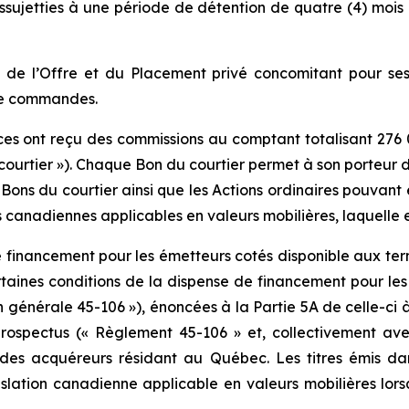
sujetties à une période de détention de quatre (4) moi
 net de l’Offre et du Placement privé concomitant pour s
 de commandes.
rices ont reçu des commissions au comptant totalisant 276
 courtier »). Chaque Bon du courtier permet à son porteur 
 Bons du courtier ainsi que les Actions ordinaires pouvant ê
canadiennes applicables en valeurs mobilières, laquelle e
de financement pour les émetteurs cotés disponible aux t
ines conditions de la dispense de financement pour les ém
on générale 45-106 »), énoncées à la Partie 5A de celle-c
prospectus (« Règlement 45-106 » et, collectivement avec
 des acquéreurs résidant au Québec. Les titres émis dan
lation canadienne applicable en valeurs mobilières lors