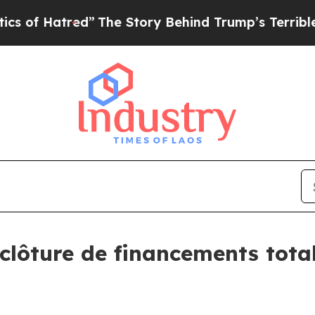
tred”
The Story Behind Trump’s Terrible Approva
lôture de financements total