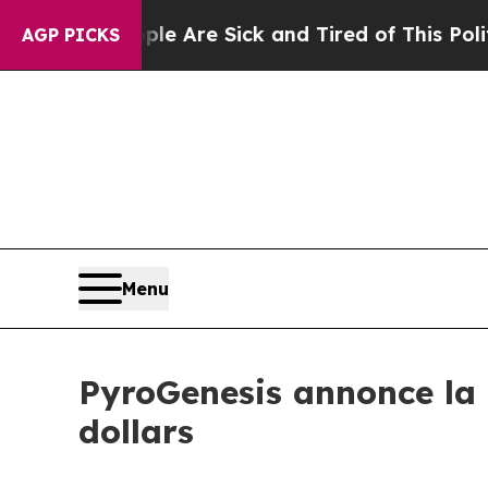
“People Are Sick and Tired of This Politics of Ha
AGP PICKS
Menu
PyroGenesis annonce la c
dollars