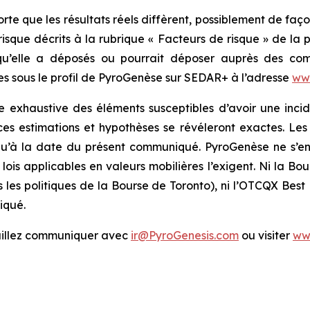
orte que les résultats réels diffèrent, possiblement de fa
risque décrits à la rubrique « Facteurs de risque » de la 
u’elle a déposés ou pourrait déposer auprès des commi
les sous le profil de PyroGenèse sur SEDAR+ à l’adresse
ww
te exhaustive des éléments susceptibles d’avoir une incid
es estimations et hypothèses se révéleront exactes. Les
s qu’à la date du présent communiqué. PyroGenèse ne s’
lois applicables en valeurs mobilières l’exigent. Ni la Bo
s les politiques de la Bourse de Toronto), ni l’OTCQX Best
iqué.
euillez communiquer avec
ir@PyroGenesis.com
ou visiter
ww