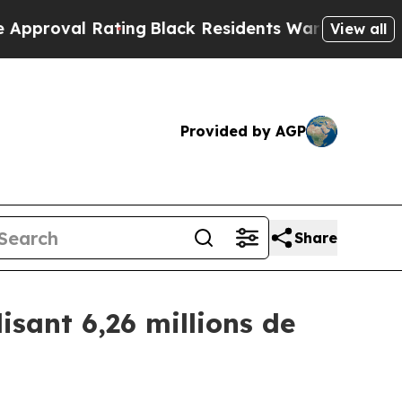
l Rating
Black Residents Warned of Abusive Cops 
View all
Provided by AGP
Share
isant 6,26 millions de