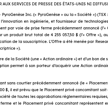
R AUX SERVICES DE PRESSE DES ÉTATS-UNIS NI DIFFUS
oGenèse Inc. (« PyroGenèse » ou la « Société ») (TSX : 
’innovation en ingénierie, et fournisseur de technologies
nt par voie de prise ferme précédemment annoncé (l’« O
r un produit brut total de 4 255 057,50 $ (l’« Offre »), au 
location de la souscriptrice. L’Offre a été menée par Resea
riptrice »).
 de la Société (une « Action ordinaire ») et d’un bon de so
ption permet à son porteur d’acquérir une Action ordinai
ant sans courtier précédemment annoncé (le « Placement p
0 $, il est prévu que le Placement privé concomitant soit 
Société de toutes les approbations réglementaires requises
se ferme et le Placement privé concomitant représentent en