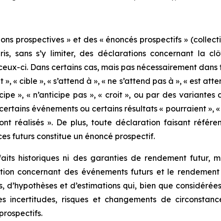
ns prospectives » et des « énoncés prospectifs » (collecti
ris, sans s’y limiter, des déclarations concernant la 
 ceux-ci. Dans certains cas, mais pas nécessairement dans 
 », « cible », « s’attend à », « ne s’attend pas à », « est atte
ticipe », « n’anticipe pas », « croit », ou par des variant
ertains événements ou certains résultats « pourraient », « 
ront réalisés ». De plus, toute déclaration faisant référ
es futurs constitue un énoncé prospectif.
aits historiques ni des garanties de rendement futur, ma
ection concernant des événements futurs et le rendement
s, d’hypothèses et d’estimations qui, bien que considér
s incertitudes, risques et changements de circonstance
rospectifs.