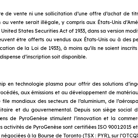
 de vente ni une sollicitation d’une offre d’achat de tit
ion ou vente serait illégale, y compris aux États-Unis d’Amé
 United States Securities Act of 1933, dans sa version modifié
peuvent être offerts ou vendus aux États-Unis ou à des p
ation de la Loi de 1933), à moins qu’ils ne soient inscrits
dispense d’inscription soit disponible.
 en technologie plasma pour offrir des solutions d’ingén
rocédés, aux émissions et au développement de matériaux 
 file mondiaux des secteurs de l’aluminium, de l’aérospat
itaire et du gouvernemental. Depuis son siège social d
iciens de PyroGenèse stimulent l’innovation et la commerc
 activités de PyroGenèse sont certifiées ISO 9001:2015 et 
 négociées à la Bourse de Toronto (TSX : PYR), sur l’OTCQ